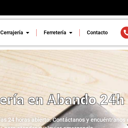
Cerrajería
Ferretería
Contacto
jería en Abando 24h
 las 24 horas abierto. Contáctanos y encuéntranos 