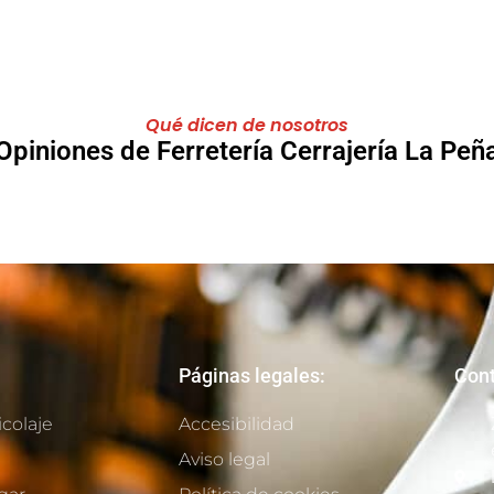
Qué dicen de nosotros
Opiniones de Ferretería Cerrajería La Peñ
Páginas legales:
Cont
icolaje
Accesibilidad
Aviso legal