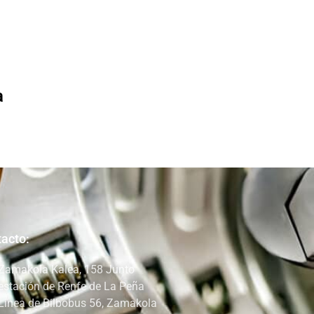
a
acto:
Zamakola Kalea, 158 Junto
estación de Renfe de La Peña
Linea de Bilbobus 56, Zamakola