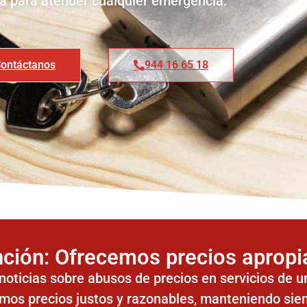
ía para atender cualquier emergencia.
ontáctanos
944 16 65 18
ción: Ofrecemos precios aprop
 noticias sobre abusos de precios en servicios de 
emos precios justos y razonables, manteniendo si