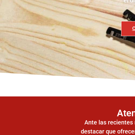
el d
C
Aten
Ante las recientes
destacar que ofrec